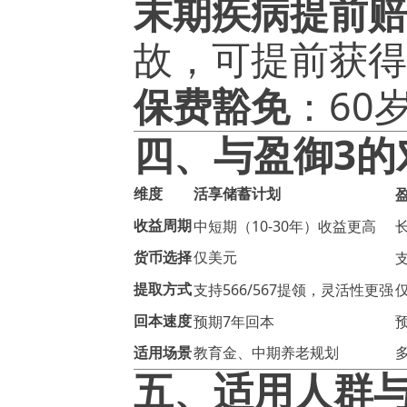
末期疾病提前赔
故，可提前获得
60
保费豁免
：
3
四、与盈御
的
维度
活享储蓄计划
10-30
收益周期
中短期（
年）收益更高
货币选择
仅美元
566/567
提取方式
支持
提领，灵活性更强
7
回本速度
预期
年回本
适用场景
教育金、中期养老规划
五、适用人群